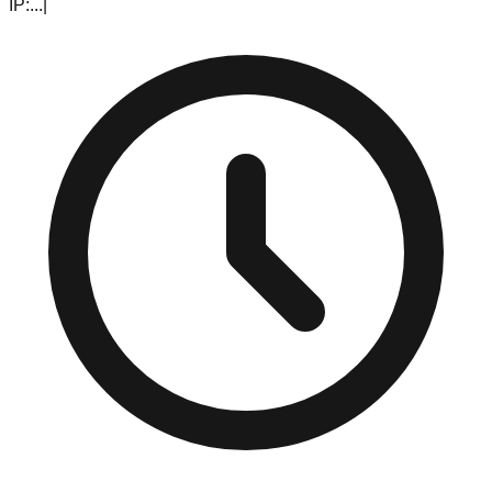
IP:
...
|