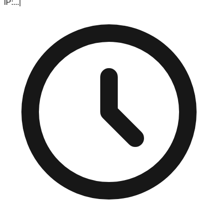
IP:
...
|